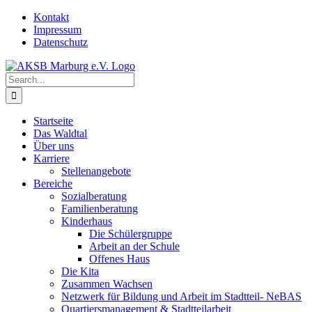
Skip
Kontakt
to
Impressum
content
Datenschutz
Search
for:
Startseite
Das Waldtal
Über uns
Karriere
Stellenangebote
Bereiche
Sozialberatung
Familienberatung
Kinderhaus
Die Schülergruppe
Arbeit an der Schule
Offenes Haus
Die Kita
Zusammen Wachsen
Netzwerk für Bildung und Arbeit im Stadtteil- NeBAS
Quartiersmanagement & Stadtteilarbeit