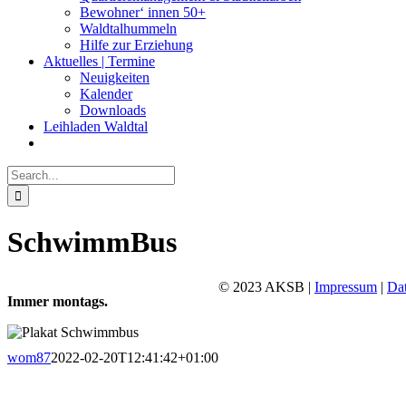
Bewohner‘ innen 50+
Waldtalhummeln
Hilfe zur Erziehung
Aktuelles | Termine
Neuigkeiten
Kalender
Downloads
Leihladen Waldtal
Search
for:
SchwimmBus
© 2023 AKSB |
Impressum
|
Da
Immer montags.
Facebook
Instagram
YouTube
Go
to
Top
wom87
2022-02-20T12:41:42+01:00