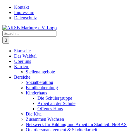
Skip
Kontakt
to
Impressum
content
Datenschutz
Search
for:
Startseite
Das Waldtal
Über uns
Karriere
Stellenangebote
Bereiche
Sozialberatung
Familienberatung
Kinderhaus
Die Schülergruppe
Arbeit an der Schule
Offenes Haus
Die Kita
Zusammen Wachsen
Netzwerk für Bildung und Arbeit im Stadtteil- NeBAS
Quartiersmanagement & Stadtteilarbeit