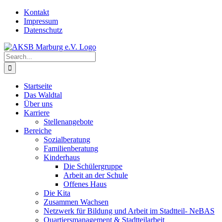
Skip
Kontakt
to
Impressum
content
Datenschutz
Search
for:
Startseite
Das Waldtal
Über uns
Karriere
Stellenangebote
Bereiche
Sozialberatung
Familienberatung
Kinderhaus
Die Schülergruppe
Arbeit an der Schule
Offenes Haus
Die Kita
Zusammen Wachsen
Netzwerk für Bildung und Arbeit im Stadtteil- NeBAS
Quartiersmanagement & Stadtteilarbeit