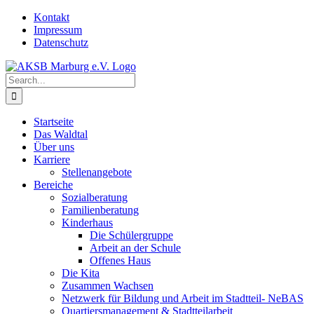
Skip
Kontakt
to
Impressum
content
Datenschutz
Search
for:
Startseite
Das Waldtal
Über uns
Karriere
Stellenangebote
Bereiche
Sozialberatung
Familienberatung
Kinderhaus
Die Schülergruppe
Arbeit an der Schule
Offenes Haus
Die Kita
Zusammen Wachsen
Netzwerk für Bildung und Arbeit im Stadtteil- NeBAS
Quartiersmanagement & Stadtteilarbeit