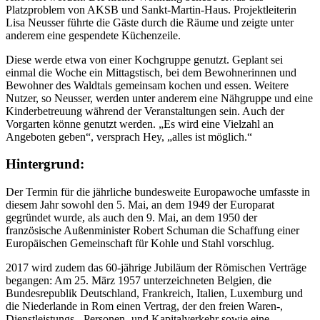
Platzproblem von AKSB und Sankt-Martin-Haus. Projektleiterin
Lisa Neusser führte die Gäste durch die Räume und zeigte unter
anderem eine gespendete Küchenzeile.
Diese werde etwa von einer Kochgruppe genutzt. Geplant sei
einmal die Woche ein Mittagstisch, bei dem Bewohnerinnen und
Bewohner des Waldtals gemeinsam kochen und essen. Weitere
Nutzer, so Neusser, werden unter anderem eine Nähgruppe und eine
Kinderbetreuung während der Veranstaltungen sein. Auch der
Vorgarten könne genutzt werden. „Es wird eine Vielzahl an
Angeboten geben“, versprach Hey, „alles ist möglich.“
Hintergrund:
Der Termin für die jährliche bundesweite Europawoche umfasste in
diesem Jahr sowohl den 5. Mai, an dem 1949 der Europarat
gegründet wurde, als auch den 9. Mai, an dem 1950 der
französische Außenminister Robert Schuman die Schaffung einer
Europäischen Gemeinschaft für Kohle und Stahl vorschlug.
2017 wird zudem das 60-jährige Jubiläum der Römischen Verträge
begangen: Am 25. März 1957 unterzeichneten Belgien, die
Bundesrepublik Deutschland, Frankreich, Italien, Luxemburg und
die Niederlande in Rom einen Vertrag, der den freien Waren-,
Dienstleistungs-, Personen- und Kapitalverkehr sowie eine