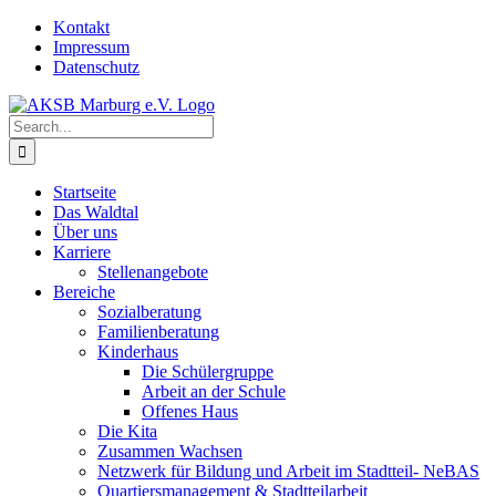
Skip
Kontakt
to
Impressum
content
Datenschutz
Search
for:
Startseite
Das Waldtal
Über uns
Karriere
Stellenangebote
Bereiche
Sozialberatung
Familienberatung
Kinderhaus
Die Schülergruppe
Arbeit an der Schule
Offenes Haus
Die Kita
Zusammen Wachsen
Netzwerk für Bildung und Arbeit im Stadtteil- NeBAS
Quartiersmanagement & Stadtteilarbeit