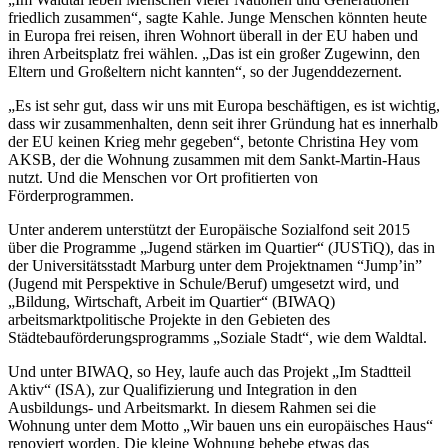
friedlich zusammen“, sagte Kahle. Junge Menschen könnten heute
in Europa frei reisen, ihren Wohnort überall in der EU haben und
ihren Arbeitsplatz frei wählen. „Das ist ein großer Zugewinn, den
Eltern und Großeltern nicht kannten“, so der Jugenddezernent.
„Es ist sehr gut, dass wir uns mit Europa beschäftigen, es ist wichtig,
dass wir zusammenhalten, denn seit ihrer Gründung hat es innerhalb
der EU keinen Krieg mehr gegeben“, betonte Christina Hey vom
AKSB, der die Wohnung zusammen mit dem Sankt-Martin-Haus
nutzt. Und die Menschen vor Ort profitierten von
Förderprogrammen.
Unter anderem unterstützt der Europäische Sozialfond seit 2015
über die Programme „Jugend stärken im Quartier“ (JUSTiQ), das in
der Universitätsstadt Marburg unter dem Projektnamen “Jump’in”
(Jugend mit Perspektive in Schule/Beruf) umgesetzt wird, und
„Bildung, Wirtschaft, Arbeit im Quartier“ (BIWAQ)
arbeitsmarktpolitische Projekte in den Gebieten des
Städtebauförderungsprogramms „Soziale Stadt“, wie dem Waldtal.
Und unter BIWAQ, so Hey, laufe auch das Projekt „Im Stadtteil
Aktiv“ (ISA), zur Qualifizierung und Integration in den
Ausbildungs- und Arbeitsmarkt. In diesem Rahmen sei die
Wohnung unter dem Motto „Wir bauen uns ein europäisches Haus“
renoviert worden. Die kleine Wohnung behebe etwas das