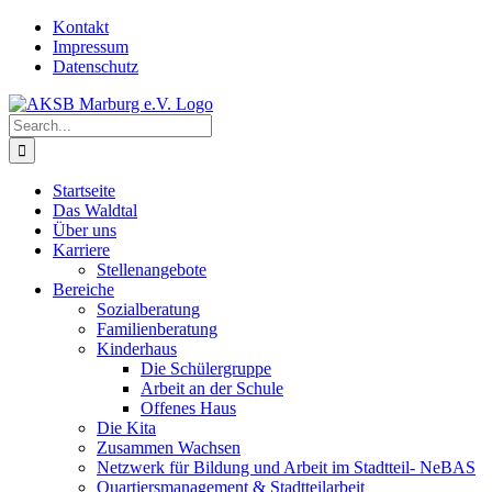
Skip
Kontakt
to
Impressum
content
Datenschutz
Search
for:
Startseite
Das Waldtal
Über uns
Karriere
Stellenangebote
Bereiche
Sozialberatung
Familienberatung
Kinderhaus
Die Schülergruppe
Arbeit an der Schule
Offenes Haus
Die Kita
Zusammen Wachsen
Netzwerk für Bildung und Arbeit im Stadtteil- NeBAS
Quartiersmanagement & Stadtteilarbeit