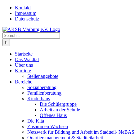
Skip
Kontakt
to
Impressum
content
Datenschutz
Search
for:
Startseite
Das Waldtal
Über uns
Karriere
Stellenangebote
Bereiche
Sozialberatung
Familienberatung
Kinderhaus
Die Schülergruppe
Arbeit an der Schule
Offenes Haus
Die Kita
Zusammen Wachsen
Netzwerk für Bildung und Arbeit im Stadtteil- NeBAS
Quartiersmanagement & Stadtteilarbeit