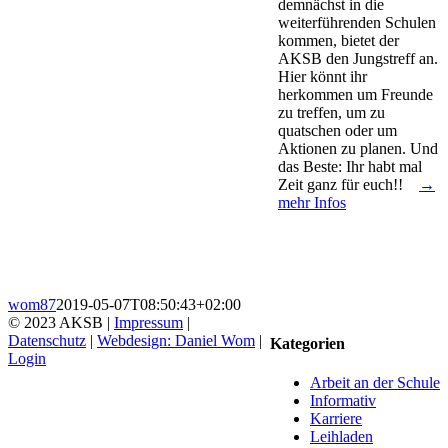
demnächst in die
weiterführenden Schulen
kommen, bietet der
AKSB den Jungstreff an.
Hier könnt ihr
herkommen um Freunde
zu treffen, um zu
quatschen oder um
Aktionen zu planen. Und
das Beste: Ihr habt mal
Zeit ganz für euch!!
→
mehr Infos
wom87
2019-05-07T08:50:43+02:00
© 2023 AKSB |
Impressum
|
Datenschutz
|
Webdesign: Daniel Wom
|
Kategorien
Login
Facebook
Instagram
YouTube
Go
Arbeit an der Schule
to
Informativ
Top
Karriere
Leihladen