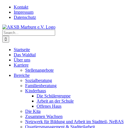
Skip
Kontakt
to
Impressum
content
Datenschutz
Search
for:
Startseite
Das Waldtal
Über uns
Karriere
Stellenangebote
Bereiche
Sozialberatung
Familienberatung
Kinderhaus
Die Schülergruppe
Arbeit an der Schule
Offenes Haus
Die Kita
Zusammen Wachsen
Netzwerk für Bildung und Arbeit im Stadtteil- NeBAS
Quartiersmanagement & Stadtteilarbeit