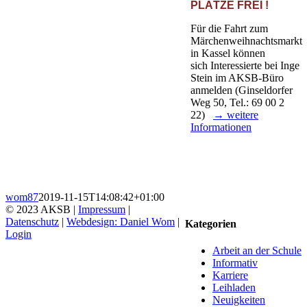
PLÄTZE FREI !
Für die Fahrt zum
Märchenweihnachtsmarkt
in Kassel können
sich Interessierte bei Inge
Stein im AKSB-Büro
anmelden (Ginseldorfer
Weg 50, Tel.: 69 00 2
22)
→ weitere
Informationen
wom87
2019-11-15T14:08:42+01:00
© 2023 AKSB |
Impressum
|
Datenschutz
|
Webdesign: Daniel Wom
|
Kategorien
Login
Facebook
Instagram
YouTube
Go
Arbeit an der Schule
to
Informativ
Top
Karriere
Leihladen
Neuigkeiten