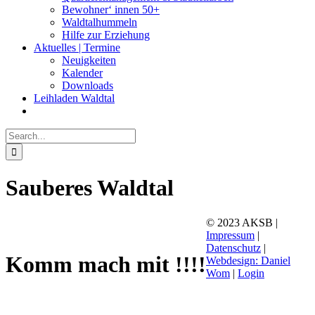
Bewohner‘ innen 50+
Waldtalhummeln
Hilfe zur Erziehung
Aktuelles | Termine
Neuigkeiten
Kalender
Downloads
Leihladen Waldtal
Search
for:
Sauberes Waldtal
© 2023 AKSB |
Impressum
|
Datenschutz
|
Komm mach mit !!!!
Webdesign: Daniel
Wom
|
Login
Facebook
Instagram
YouTube
Go
to
Top