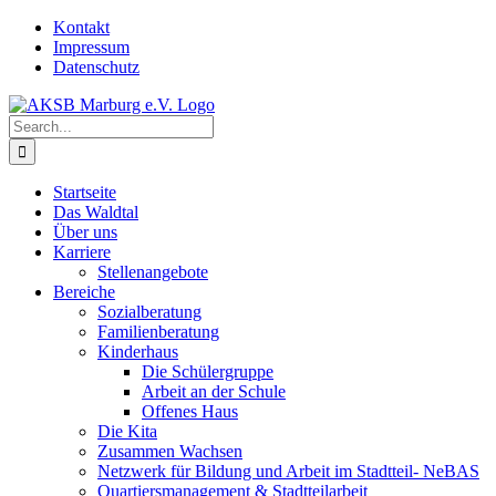
Skip
Kontakt
to
Impressum
content
Datenschutz
Search
for:
Startseite
Das Waldtal
Über uns
Karriere
Stellenangebote
Bereiche
Sozialberatung
Familienberatung
Kinderhaus
Die Schülergruppe
Arbeit an der Schule
Offenes Haus
Die Kita
Zusammen Wachsen
Netzwerk für Bildung und Arbeit im Stadtteil- NeBAS
Quartiersmanagement & Stadtteilarbeit