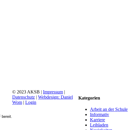
© 2023 AKSB |
Impressum
|
Datenschutz
|
Webdesign: Daniel
Kategorien
Wom
|
Login
Facebook
Instagram
YouTube
Go
Arbeit an der Schule
to
Informativ
bereit.
Top
Karriere
Leihladen