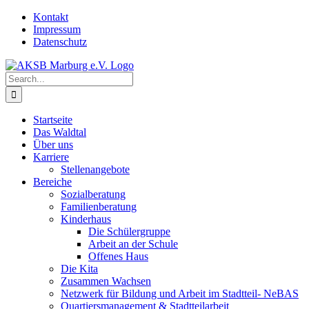
Skip
Kontakt
to
Impressum
content
Datenschutz
Search
for:
Startseite
Das Waldtal
Über uns
Karriere
Stellenangebote
Bereiche
Sozialberatung
Familienberatung
Kinderhaus
Die Schülergruppe
Arbeit an der Schule
Offenes Haus
Die Kita
Zusammen Wachsen
Netzwerk für Bildung und Arbeit im Stadtteil- NeBAS
Quartiersmanagement & Stadtteilarbeit