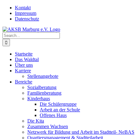
Skip
Kontakt
to
Impressum
content
Datenschutz
Search
for:
Startseite
Das Waldtal
Über uns
Karriere
Stellenangebote
Bereiche
Sozialberatung
Familienberatung
Kinderhaus
Die Schülergruppe
Arbeit an der Schule
Offenes Haus
Die Kita
Zusammen Wachsen
Netzwerk für Bildung und Arbeit im Stadtteil- NeBAS
Quartiersmanagement & Stadtteilarbeit