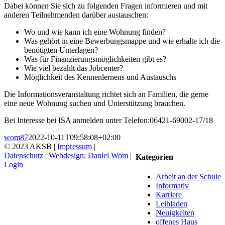
Dabei können Sie sich zu folgenden Fragen informieren und mit
anderen Teilnehmenden darüber austauschen:
Wo und wie kann ich eine Wohnung finden?
Was gehört in eine Bewerbungsmappe und wie erhalte ich die
benötigten Unterlagen?
Was für Finanzierungsmöglichkeiten gibt es?
Wie viel bezahlt das Jobcenter?
Möglichkeit des Kennenlernens und Austauschs
Die Informationsveranstaltung richtet sich an Familien, die gerne
eine neue Wohnung suchen und Unterstützung brauchen.
Bei Interesse bei ISA anmelden unter Telefon:06421-69002-17/18
wom87
2022-10-11T09:58:08+02:00
© 2023 AKSB |
Impressum
|
Datenschutz
|
Webdesign: Daniel Wom
|
Kategorien
Login
Facebook
Instagram
YouTube
Go
Arbeit an der Schule
to
Informativ
Top
Karriere
Leihladen
Neuigkeiten
offenes Haus