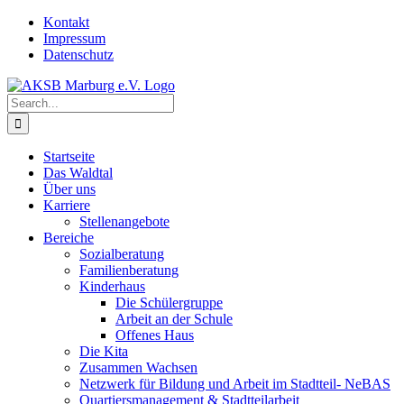
Skip
Kontakt
to
Impressum
content
Datenschutz
Search
for:
Startseite
Das Waldtal
Über uns
Karriere
Stellenangebote
Bereiche
Sozialberatung
Familienberatung
Kinderhaus
Die Schülergruppe
Arbeit an der Schule
Offenes Haus
Die Kita
Zusammen Wachsen
Netzwerk für Bildung und Arbeit im Stadtteil- NeBAS
Quartiersmanagement & Stadtteilarbeit