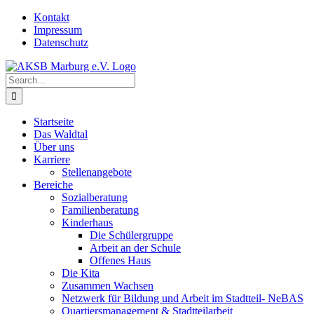
Skip
Kontakt
to
Impressum
content
Datenschutz
Search
for:
Startseite
Das Waldtal
Über uns
Karriere
Stellenangebote
Bereiche
Sozialberatung
Familienberatung
Kinderhaus
Die Schülergruppe
Arbeit an der Schule
Offenes Haus
Die Kita
Zusammen Wachsen
Netzwerk für Bildung und Arbeit im Stadtteil- NeBAS
Quartiersmanagement & Stadtteilarbeit