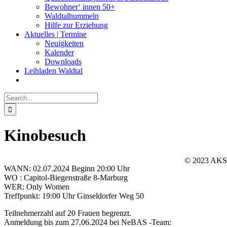
Bewohner‘ innen 50+
Waldtalhummeln
Hilfe zur Erziehung
Aktuelles | Termine
Neuigkeiten
Kalender
Downloads
Leihladen Waldtal
Search
for:
Kinobesuch
© 2023 AKS
WANN: 02.07.2024 Beginn 20:00 Uhr
Facebook
Instagram
YouTube
Go
WO : Capitol-Biegenstraße 8-Marburg
to
WER: Only Women
Top
Treffpunkt: 19:00 Uhr Ginseldorfer Weg 50
Teilnehmerzahl auf 20 Frauen begrenzt.
Anmeldung bis zum 27.06.2024 bei NeBAS -Team: