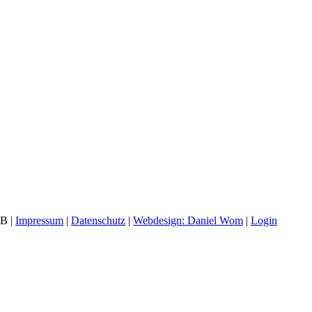
B |
Impressum
|
Datenschutz
|
Webdesign: Daniel Wom
|
Login