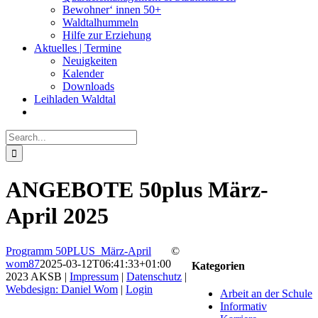
Bewohner‘ innen 50+
Waldtalhummeln
Hilfe zur Erziehung
Aktuelles | Termine
Neuigkeiten
Kalender
Downloads
Leihladen Waldtal
Search
for:
ANGEBOTE 50plus März-
April 2025
Programm 50PLUS_März-April
©
wom87
2025-03-12T06:41:33+01:00
Kategorien
2023 AKSB |
Impressum
|
Datenschutz
|
Webdesign: Daniel Wom
|
Login
Arbeit an der Schule
Facebook
Instagram
YouTube
Go
Informativ
to