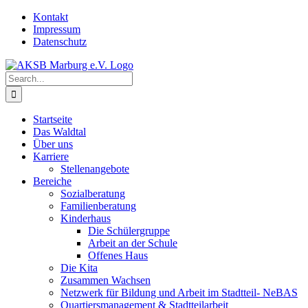
Skip
Kontakt
to
Impressum
content
Datenschutz
Search
for:
Startseite
Das Waldtal
Über uns
Karriere
Stellenangebote
Bereiche
Sozialberatung
Familienberatung
Kinderhaus
Die Schülergruppe
Arbeit an der Schule
Offenes Haus
Die Kita
Zusammen Wachsen
Netzwerk für Bildung und Arbeit im Stadtteil- NeBAS
Quartiersmanagement & Stadtteilarbeit