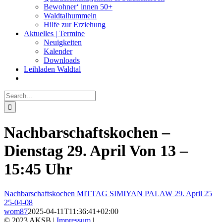
Bewohner‘ innen 50+
Waldtalhummeln
Hilfe zur Erziehung
Aktuelles | Termine
Neuigkeiten
Kalender
Downloads
Leihladen Waldtal
Search
for:
Nachbarschaftskochen –
Dienstag 29. April Von 13 –
15:45 Uhr
Nachbarschaftskochen MITTAG SIMIYAN PALAW 29. April 25
25-04-08
wom87
2025-04-11T11:36:41+02:00
© 2023 AKSB |
Impressum
|