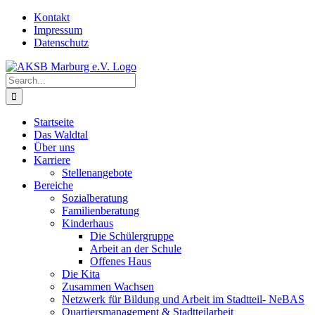
Skip
Kontakt
to
Impressum
content
Datenschutz
Search
for:
Startseite
Das Waldtal
Über uns
Karriere
Stellenangebote
Bereiche
Sozialberatung
Familienberatung
Kinderhaus
Die Schülergruppe
Arbeit an der Schule
Offenes Haus
Die Kita
Zusammen Wachsen
Netzwerk für Bildung und Arbeit im Stadtteil- NeBAS
Quartiersmanagement & Stadtteilarbeit