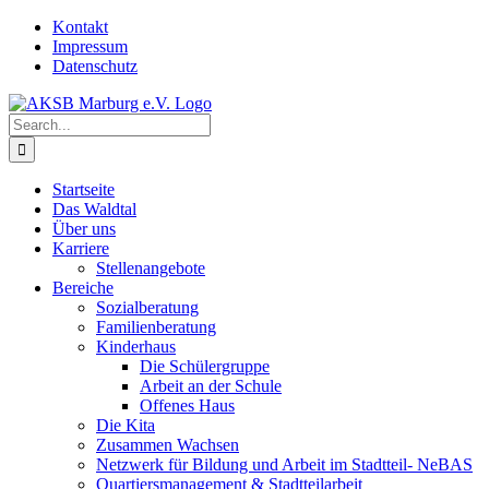
Skip
Kontakt
to
Impressum
content
Datenschutz
Search
for:
Startseite
Das Waldtal
Über uns
Karriere
Stellenangebote
Bereiche
Sozialberatung
Familienberatung
Kinderhaus
Die Schülergruppe
Arbeit an der Schule
Offenes Haus
Die Kita
Zusammen Wachsen
Netzwerk für Bildung und Arbeit im Stadtteil- NeBAS
Quartiersmanagement & Stadtteilarbeit