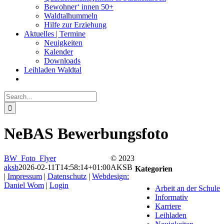
Bewohner‘ innen 50+
Waldtalhummeln
Hilfe zur Erziehung
Aktuelles | Termine
Neuigkeiten
Kalender
Downloads
Leihladen Waldtal
Search
for:
NeBAS Bewerbungsfoto
BW_Foto_Flyer
© 2023
aksb
2026-02-11T14:58:14+01:00
AKSB
Kategorien
|
Impressum
|
Datenschutz
|
Webdesign:
Daniel Wom
|
Login
Arbeit an der Schule
Facebook
Instagram
YouTube
Go
Informativ
to
Karriere
Top
Leihladen