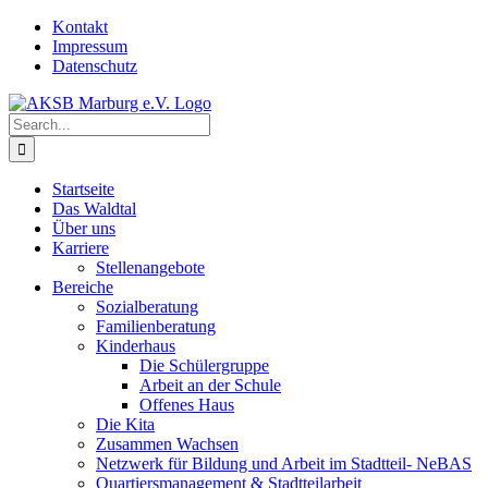
Skip
Kontakt
to
Impressum
content
Datenschutz
Search
for:
Startseite
Das Waldtal
Über uns
Karriere
Stellenangebote
Bereiche
Sozialberatung
Familienberatung
Kinderhaus
Die Schülergruppe
Arbeit an der Schule
Offenes Haus
Die Kita
Zusammen Wachsen
Netzwerk für Bildung und Arbeit im Stadtteil- NeBAS
Quartiersmanagement & Stadtteilarbeit